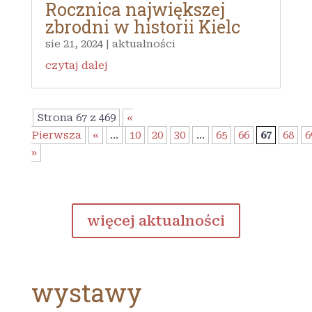
Rocznica największej
zbrodni w historii Kielc
sie 21, 2024
|
aktualności
czytaj dalej
Strona 67 z 469
«
Pierwsza
«
...
10
20
30
...
65
66
67
68
6
»
więcej aktualności
wystawy