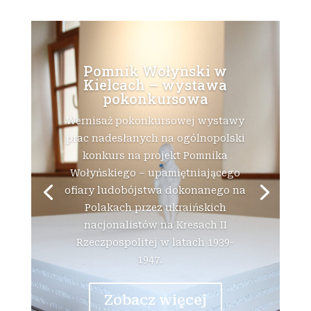
Pomnik Wołyński w
Kielcach – wystawa
pokonkursowa
Wernisaż pokonkursowej wystawy
prac nadesłanych na ogólnopolski
konkurs na projekt Pomnika
Wołyńskiego – upamiętniającego
ofiary ludobójstwa dokonanego na
Polakach przez ukraińskich
nacjonalistów na Kresach II
Rzeczpospolitej w latach 1939-
1947.
Zobacz więcej