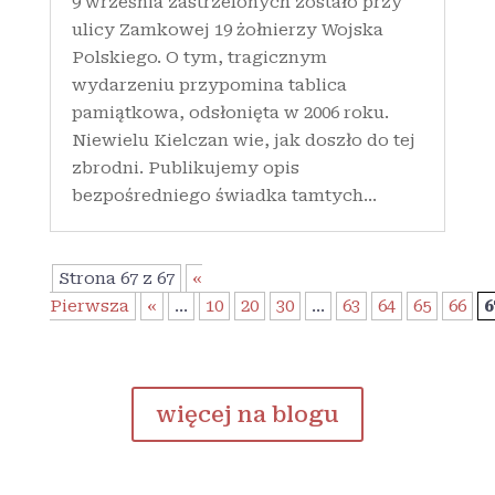
9 września zastrzelonych zostało przy
ulicy Zamkowej 19 żołnierzy Wojska
Polskiego. O tym, tragicznym
wydarzeniu przypomina tablica
pamiątkowa, odsłonięta w 2006 roku.
Niewielu Kielczan wie, jak doszło do tej
zbrodni. Publikujemy opis
bezpośredniego świadka tamtych...
Strona 67 z 67
«
Pierwsza
«
...
10
20
30
...
63
64
65
66
6
więcej na blogu