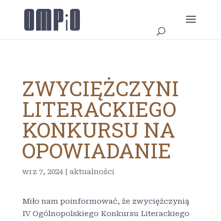
ZWYCIĘŻCZYNI
LITERACKIEGO
KONKURSU NA
OPOWIADANIE
wrz 7, 2024
|
aktualności
Miło nam poinformować, że zwyciężczynią
IV Ogólnopolskiego Konkursu Literackiego