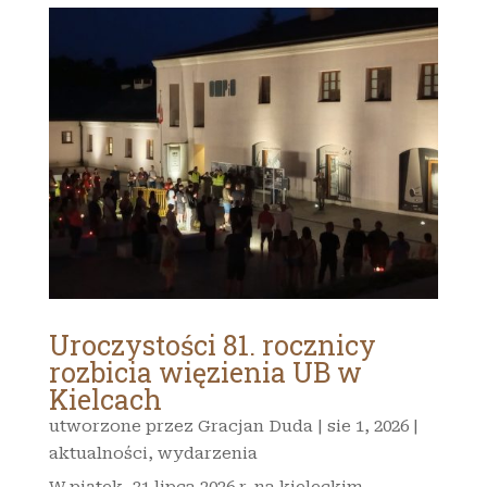
Uroczystości 81. rocznicy
rozbicia więzienia UB w
Kielcach
utworzone przez
Gracjan Duda
|
sie 1, 2026
|
aktualności
,
wydarzenia