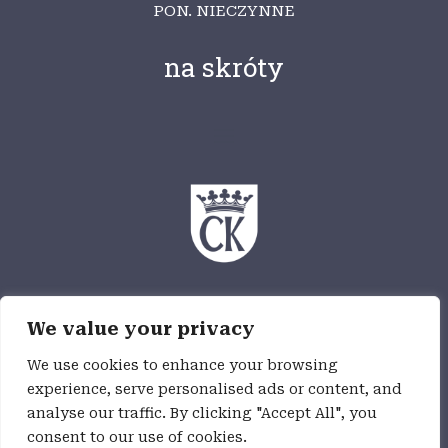
PON. NIECZYNNE
na skróty
Ośrodek Myśli Patriotycznej i Obywatelskiej
We value your privacy
jest częścią Wzgórza Zamkowego,
jednostki budżetowej Miasta Kielce
We use cookies to enhance your browsing
experience, serve personalised ads or content, and
analyse our traffic. By clicking "Accept All", you
Deklaracja dostępności
consent to our use of cookies.