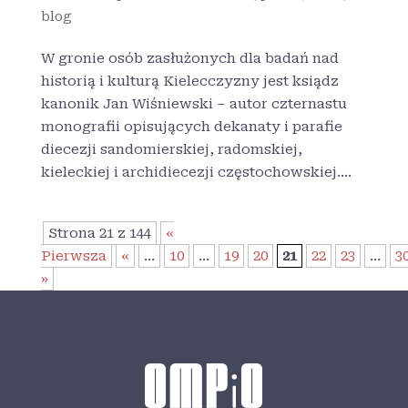
blog
W gronie osób zasłużonych dla badań nad
historią i kulturą Kielecczyzny jest ksiądz
kanonik Jan Wiśniewski – autor czternastu
monografii opisujących dekanaty i parafie
diecezji sandomierskiej, radomskiej,
kieleckiej i archidiecezji częstochowskiej....
Strona 21 z 144
«
Pierwsza
«
...
10
...
19
20
21
22
23
...
3
»