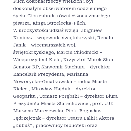
Pilch dokonał rzeczy wielkich i był
doskonałym obserwatorem codziennego
życia. Głos zabrała również żona zmarłego
pisarza, Kinga Strzelecka-Pilch.
W uroczystości udział wzięli: Zbigniew
Koniusz – wojewoda świętokrzyski, Renata
Janik – wicemarszałek woj.
świętokrzyskiego, Marcin Chłodnicki –
Wiceprezydent Kielc, Krzysztof Marek Słoń –
Senator RP, Sławomir Stachura – dyrektor
Kancelarii Prezydenta, Marianna
Noworycka-Gniatkowska – radna Miasta
Kielce , Mirosław Hajduk – dyrektor
Geoparku , Tomasz Porębski – dyrektor Biura
Prezydenta Miasta Starachowice , prof. UJK
Marzena Marczewska, Piotr-Bogusław
Jędrzejczak – dyrektor Teatru Lalki i Aktora
„Kubuś” , pracownicy biblioteki oraz