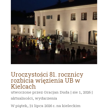
Uroczystości 81. rocznicy
rozbicia więzienia UB w
Kielcach
utworzone przez
Gracjan Duda
|
sie 1, 2026
|
aktualności
,
wydarzenia
W piątek, 31 lipca 2026 r. na kieleckim