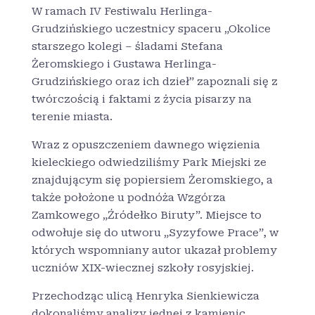
W ramach IV Festiwalu Herlinga-
Grudzińskiego uczestnicy spaceru „Okolice
starszego kolegi – śladami Stefana
Żeromskiego i Gustawa Herlinga-
Grudzińskiego oraz ich dzieł” zapoznali się z
twórczością i faktami z życia pisarzy na
terenie miasta.
Wraz z opuszczeniem dawnego więzienia
kieleckiego odwiedziliśmy Park Miejski ze
znajdującym się popiersiem Żeromskiego, a
także położone u podnóża Wzgórza
Zamkowego „Źródełko Biruty”. Miejsce to
odwołuje się do utworu „Syzyfowe Prace”, w
których wspomniany autor ukazał problemy
uczniów XIX-wiecznej szkoły rosyjskiej.
Przechodząc ulicą Henryka Sienkiewicza
dokonaliśmy analizy jednej z kamienic,