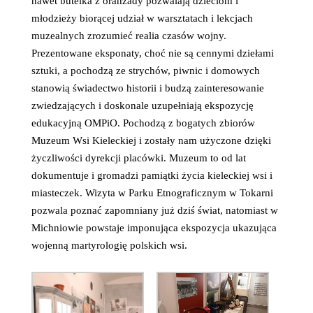
nawet butelka z oranżady pozwalają dzieciom i
młodzieży biorącej udział w warsztatach i lekcjach
muzealnych zrozumieć realia czasów wojny.
Prezentowane eksponaty, choć nie są cennymi dziełami
sztuki, a pochodzą ze strychów, piwnic i domowych
stanowią świadectwo historii i budzą zainteresowanie
zwiedzających i doskonale uzupełniają ekspozycję
edukacyjną OMPiO. Pochodzą z bogatych zbiorów
Muzeum Wsi Kieleckiej i zostały nam użyczone dzięki
życzliwości dyrekcji placówki. Muzeum to od lat
dokumentuje i gromadzi pamiątki życia kieleckiej wsi i
miasteczek. Wizyta w Parku Etnograficznym w Tokarni
pozwala poznać zapomniany już dziś świat, natomiast w
Michniowie powstaje imponująca ekspozycja ukazująca
wojenną martyrologię polskich wsi.