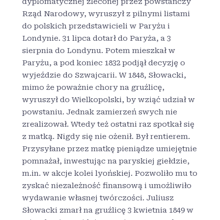
dyplomatycznej zleconej przez powstańczy
Rząd Narodowy, wyruszył z pilnymi listami
do polskich przedstawicieli w Paryżu i
Londynie. 31 lipca dotarł do Paryża, a 3
sierpnia do Londynu. Potem mieszkał w
Paryżu, a pod koniec 1832 podjął decyzję o
wyjeździe do Szwajcarii. W 1848, Słowacki,
mimo że poważnie chory na gruźlicę,
wyruszył do Wielkopolski, by wziąć udział w
powstaniu. Jednak zamierzeń swych nie
zrealizował. Wtedy też ostatni raz spotkał się
z matką. Nigdy się nie ożenił. Był rentierem.
Przysyłane przez matkę pieniądze umiejętnie
pomnażał, inwestując na paryskiej giełdzie,
m.in. w akcje kolei lyońskiej. Pozwoliło mu to
zyskać niezależność finansową i umożliwiło
wydawanie własnej twórczości. Juliusz
Słowacki zmarł na gruźlicę 3 kwietnia 1849 w