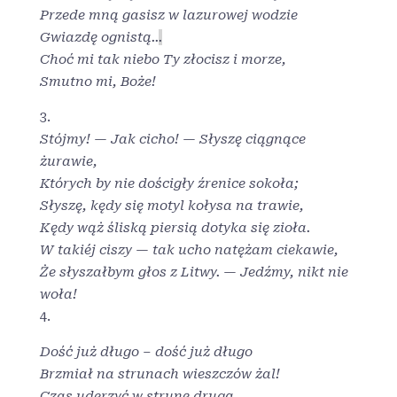
Przede mną gasisz w lazurowej wodzie
Gwiazdę ognistą..
.
Choć mi tak niebo Ty złocisz i morze,
Smutno mi, Boże!
3.
Stójmy! — Jak cicho! — Słyszę ciągnące
żurawie,
Których by nie dościgły źrenice sokoła;
Słyszę, kędy się motyl kołysa na trawie,
Kędy wąż śliską piersią dotyka się zioła.
W takiéj ciszy — tak ucho natężam ciekawie,
Że słyszałbym głos z Litwy. — Jedźmy, nikt nie
woła!
4.
Dość już długo – dość już długo
Brzmiał na strunach wieszczów żal!
Czas uderzyć w strunę drugą,