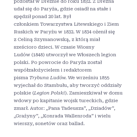
pozostał w Dreźnie do roku 1832. Z Drezna
udał się do Paryża, gdzie osiadł na stałe i
spędził ponad 20 lat. Był
członkiem Towarzystwa Litewskiego i Ziem
Ruskich w Paryżu w 1832
. W 1834 ożenił się
z Celiną Szymanowską, z którą miał
sześcioro dzieci. W czasie Wiosny
Ludów (1848) utworzył we Włoszech legion
polski. Po powrocie do Paryża został
współzałożycielem i redaktorem
pisma
Trybuna Ludów.
We wrześniu 1855
wyjechał do Stambułu, aby tworzyć oddziały
polskie (
Legion Polski
). Zamieszkiwał w domu
wdowy po kapitanie wojsk tureckich, gdzie
zmarł. Autor: „Pana Tadeusza”, „Dziadów”,
„Grażyny”, „Konrada Wallenroda” i wielu
wierszy, sonetów oraz ballad.