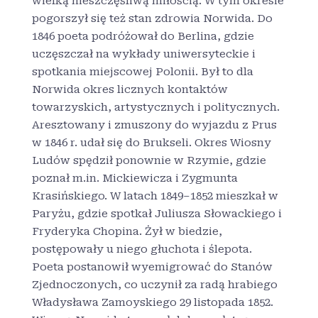
wielką nieszczęśliwą miłością. W tym okresie
pogorszył się też stan zdrowia Norwida. Do
1846 poeta podróżował do Berlina, gdzie
uczęszczał na wykłady uniwersyteckie i
spotkania miejscowej Polonii. Był to dla
Norwida okres licznych kontaktów
towarzyskich, artystycznych i politycznych.
Aresztowany i zmuszony do wyjazdu z Prus
w 1846 r. udał się do Brukseli. Okres Wiosny
Ludów spędził ponownie w Rzymie, gdzie
poznał m.in. Mickiewicza i Zygmunta
Krasińskiego. W latach 1849–1852 mieszkał w
Paryżu, gdzie spotkał Juliusza Słowackiego i
Fryderyka Chopina. Żył w biedzie,
postępowały u niego głuchota i ślepota.
Poeta postanowił wyemigrować do Stanów
Zjednoczonych, co uczynił za radą hrabiego
Władysława Zamoyskiego 29 listopada 1852.