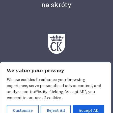
na skróty
Ośrodek Myśli Patriotycznej i Obywatelskiej
We value your privacy
jest częścią Wzgórza Zamkowego,
jednostki budżetowej Miasta Kielce
We use cookies to enhance your browsing
experience, serve personalised ads or content, and
analyse our traffic. By clicking "Accept All", you
Deklaracja dostępności
consent to our use of cookies.
Customise
Reject All
Accept All