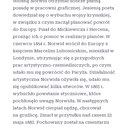
Wiosną Norwid otrzymał dobrze płatną
posadę w pracowni graficznej. Jesienią poeta
dowiedział się o wybuchu wojny krymskiej,
w związku z czym zaczął planować powrót
do Europy. Pisał do Mickiewicza i Hercena,
prosząc ich o pomoc w realizacji planów. W
czerwcu 1854 r. Norwid wrócił do Europy z
księciem Marcelim Lubomirskim, mieszkał w
Londynie, utrzymując się z przygodnych
prac artystyczno-rzemieślniczych, po czym
udało mu się powrócić do Paryża. Działalność
artystyczna Norwida ożywiła się, udało mu
się opublikować kilka utworów. W 1863 r.
wybuchło powstanie styczniowe, które
pochłonęło uwagę Norwida. W następnych
latach Norwid cierpiał nędzę, chorował
na gruźlicę. Zmarł w przytułku nad ranem 23
maja 1883. Pochowany został na cmentarzu