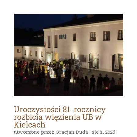
Uroczystości 81. rocznicy
rozbicia więzienia UB w
Kielcach
utworzone przez
Gracjan Duda
|
sie 1, 2026
|