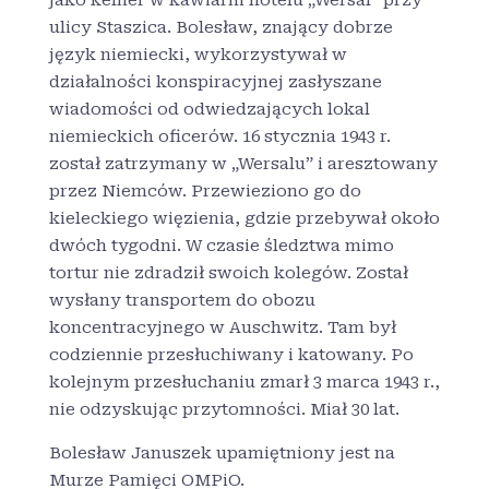
jako kelner w kawiarni hotelu „Wersal” przy
ulicy Staszica. Bolesław, znający dobrze
język niemiecki, wykorzystywał w
działalności konspiracyjnej zasłyszane
wiadomości od odwiedzających lokal
niemieckich oficerów. 16 stycznia 1943 r.
został zatrzymany w „Wersalu” i aresztowany
przez Niemców. Przewieziono go do
kieleckiego więzienia, gdzie przebywał około
dwóch tygodni. W czasie śledztwa mimo
tortur nie zdradził swoich kolegów. Został
wysłany transportem do obozu
koncentracyjnego w Auschwitz. Tam był
codziennie przesłuchiwany i katowany. Po
kolejnym przesłuchaniu zmarł 3 marca 1943 r.,
nie odzyskując przytomności. Miał 30 lat.
Bolesław Januszek upamiętniony jest na
Murze Pamięci OMPiO.