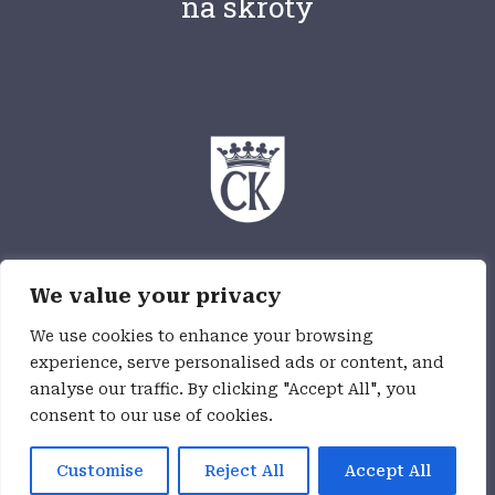
na skróty
Ośrodek Myśli Patriotycznej i Obywatelskiej
We value your privacy
jest częścią Wzgórza Zamkowego,
jednostki budżetowej Miasta Kielce
We use cookies to enhance your browsing
experience, serve personalised ads or content, and
analyse our traffic. By clicking "Accept All", you
Deklaracja dostępności
consent to our use of cookies.
Customise
Reject All
Accept All
realizacja:
Darek Ścisło