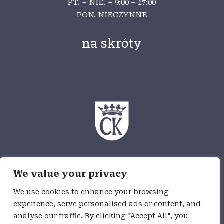
PT. – NIE. – 9:00 – 17:00
PON. NIECZYNNE
na skróty
Ośrodek Myśli Patriotycznej i Obywatelskiej
We value your privacy
jest częścią Wzgórza Zamkowego,
jednostki budżetowej Miasta Kielce
We use cookies to enhance your browsing
experience, serve personalised ads or content, and
analyse our traffic. By clicking "Accept All", you
Deklaracja dostępności