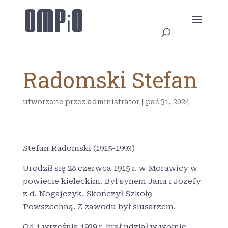
Radomski Stefan
utworzone przez
administrator
|
paź 31, 2024
Stefan Radomski (1915-1993)
Urodził się 28 czerwca 1915 r. w Morawicy w
powiecie kieleckim. Był synem Jana i Józefy
z d. Nogajczyk. Skończył Szkołę
Powszechną. Z zawodu był ślusarzem.
Od 1 września 1939 r. brał udział w wojnie