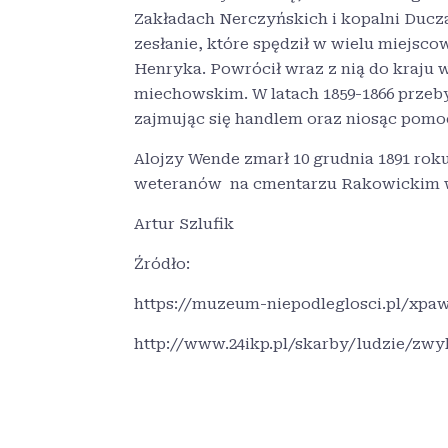
Zakładach Nerczyńskich i kopalni Ducza
zesłanie, które spędził w wielu miejsc
Henryka. Powrócił wraz z nią do kraju w
miechowskim. W latach 1859-1866 przeb
zajmując się handlem oraz niosąc pom
Alojzy Wende zmarł 10 grudnia 1891 r
weteranów na cmentarzu Rakowickim 
Artur Szlufik
Źródło:
https://muzeum-niepodleglosci.pl/xpa
http://www.24ikp.pl/skarby/ludzie/zwy