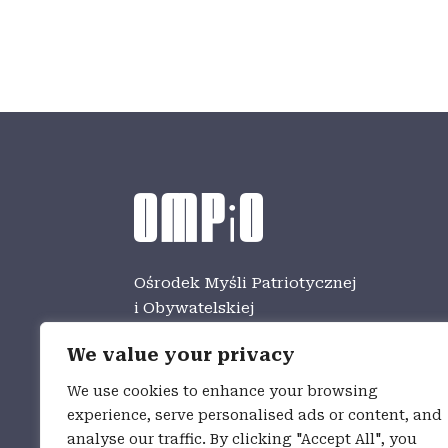
Ośrodek Myśli Patriotycznej
i Obywatelskiej
ul. Zamkowa 3,
25-009 Kielce
We value your privacy
tel. 41 367 68 01
We use cookies to enhance your browsing
Godziny zwiedzania
experience, serve personalised ads or content, and
WT. – CZW. – 9:00 – 17:00
analyse our traffic. By clicking "Accept All", you