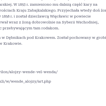
rskiej. W 1853 r. zamieniono mu dalszą część kary na
owościach Kraju Zabajkalskiego. Przyjechała wtedy doń żo
 1858 r. i został dzierżawcą Więcławic w powiecie
ywał wraz z żoną dobrowolnie na Syberii Wschodniej,
oc przebywającym tam rodakom.
oku w Dębnikach pod Krakowem. Został pochowany w grob
w Krakowie.
wilon/alojzy-wende-vel-wenda/
kli/w/wende_alojzy/art.php