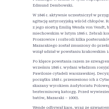
Edmund Dembowski.
W 1846 r. aktywnie uczestniczył w prz
agitację antyrosyjską wśród chłopów. 
z jego siostrą Emilią Wenda von Vendt,
miechowskim w lutym 1846 r. Zebrali kon
Proszowice i rozbroili kilka posterunków
Mazarakiego został zmuszony do przekr
wziął udział w powstaniu krakowskim 18
Po klęsce powstania razem ze szwagrem 
wrześniu 1846 r. wydani władzom rosyjsk
Pawilonie cytadeli warszawskiej. Decyzj
początku 1848 r. przeniesiono ich z Cyta
skazany wyrokiem Audytoriatu Polowego 
bezterminową katorgę. Przed wywiezien
batów, Mazaraki – 1000).
Wende odbywał karę, wraz ze szwagrem,