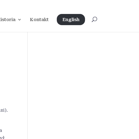
istoria
Kontakt
English
si).
a
ył