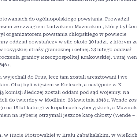
ygotowaniach do ogólnopolskiego powstania. Prowadził
Razem ze szwagrem Ludwikiem Mazarakim , który był żo
 był organizatorem powstania chłopskiego w powiecie
ny oddział powstańczy w sile około 30 ludzi, z którym za
 rosyjskiej straży granicznej i celnej. 23 lutego oddział
oczenia granicy Rzeczpospolitej Krakowskiej. Tutaj We
46 r.
wyjechali do Prus, lecz tam zostali aresztowani i we
im. Obaj byli więzieni w Kielcach, a następnie w X
ą komisji śledczej zostali oddani pod sąd wojenny. Na
deli do twierdzy w Modlinie. 28 kwietnia 1848 r. Wende zos
na 18 lat katorgi w kopalniach syberyjskich, a Mazarak
iem na Syberię otrzymali jeszcze karę chłosty (Wende – 
 w Hucie Piotrowskiej w Kraju Zabajkalskim, w Wielkic