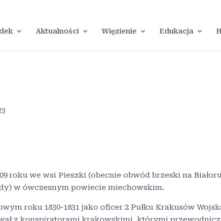
dek
Aktualności
Więzienie
Edukacja
H
23
09 roku we wsi Pieszki (obecnie obwód brzeski na Białoru
ody) w ówczesnym powiecie miechowskim.
dowym roku 1830-1831 jako oficer 2 Pułku Krakusów Wojsk
ował z konspiratorami krakowskimi, którymi przewodnicz