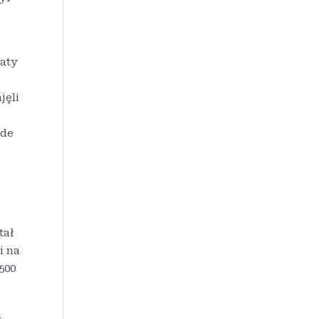
naty
jęli
nde
tał
i na
500
h