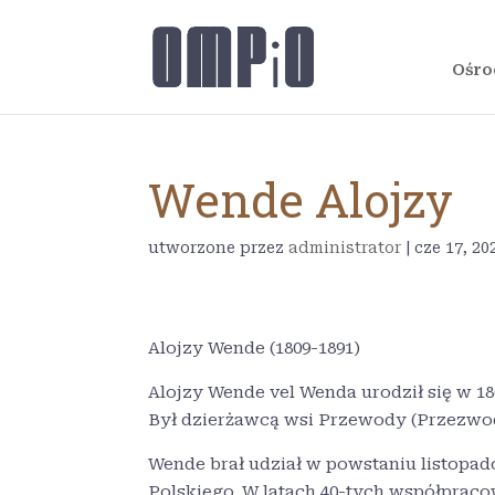
Ośro
Wende Alojzy
utworzone przez
administrator
|
cze 17, 20
Alojzy Wende (1809-1891)
Alojzy Wende vel Wenda urodził się w 18
Był dzierżawcą wsi Przewody (Przezw
Wende brał udział w powstaniu listopa
Polskiego. W latach 40-tych współprac