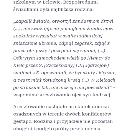
szkolnym w Lelowie. Bezpośrednimi
świadkami była najbliższa rodzina.
„
Zapalił światło, otworzył żandarmom drzwi
(…), nie zważając na ponaglenia żandarmów
spokojnie wyszukał w szafie najbardziej
zniszczone ubranie, odpiął zegarek, zdjął z
palca obrączkę i pożegnał się z nami, (…)
Odkrytym samochodem wieźli go Niemcy do
Kielc przez S. [Szczekociny] i J. [Jędrzejów]
znajomi z S. opowiadali, że był skuty i klęczał,
a twarz miał zbrudzoną krwią (…) W Kielcach
go strasznie bili, ale niczego nie powiedział
” –
wspominał aresztowanie ojca syn Andrzej.
Aresztowanie nastąpiło na skutek donosu
osadzonych w terenie dwóch konfidentów
gestapo. Rodzina i przyjaciele nie pozostali
obojętni i podjęto próby przekupienia