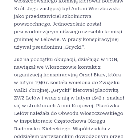
włoszczowskiego Komisją kierował Bolesław
Król. Jego zastępcą był Antoni Wierzbowski
jako przedstawiciel szkolnictwa
powszechnego. Jednocześnie został
przewodniczącym niższego szczebla komisji
gminnej w Lelowie. W pracy konspiracyjnej
używał pseudonimu „Grycki”.
Już na początku okupacji, działając w TON,
nawiązał we Włoszczowie kontakt z
organizacją konspiracyjną Orzeł Biały, która
w lutym 1940 r. została wcielona do Związku
Walki Zbrojnej. „Grycki” kierował placówką
ZWZ Lelów i wraz z nią w lutym 1942 r. znalazł
się w strukturach Armii Krajowej. Placówka
Lelów należała do Obwodu Włoszczowskiego
w Inspektoracie Częstochowa Okręgu
Radomsko-Kieleckiego. Współdziałała z
oddziałem partyzanckim dowodzonym przez