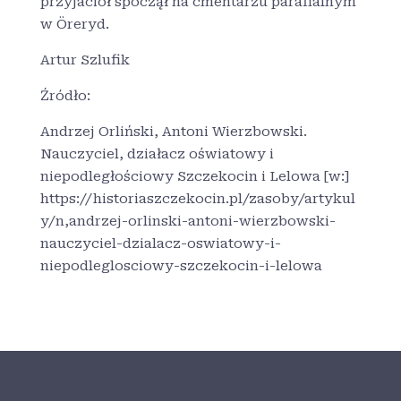
przyjaciół spoczął na cmentarzu parafialnym
w Öreryd.
Artur Szlufik
Źródło:
Andrzej Orliński, Antoni Wierzbowski.
Nauczyciel, działacz oświatowy i
niepodległościowy Szczekocin i Lelowa [w:]
https://historiaszczekocin.pl/zasoby/artykul
y/n,andrzej-orlinski-antoni-wierzbowski-
nauczyciel-dzialacz-oswiatowy-i-
niepodleglosciowy-szczekocin-i-lelowa