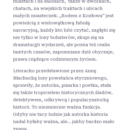
miastach i na salonach, także w dworkach,
chatach, na wiejskich traktach i ulicach
małych miasteczek. „Rodem z Kozłowa” jest
powieścią z wielowątkową fabułą
narracyjną, każdy kto lubi czytać, zagłębi się
nie tylko w losy bohaterów, skupi się na
dramaturgii wydarzeń, ale pozna też realia
tamtych czasów, zapomniane dziś obyczaje,
prawa rządzące codziennym życiem.
Literacko przedstawione przez Annę
Błachucką losy powstańca styczniowego,
sprawiły, że autorka, pisarka i poetka, stała
się także tropicielem historycznych śladów,
detektywem, odkrywcą i popularyzatorką
historii. To niezmiernie ważna funkcja.
Gdyby nie tacy ludzie jak autorka historia
nadal byłaby ważna, ale… jakby bardzo mało
znana.