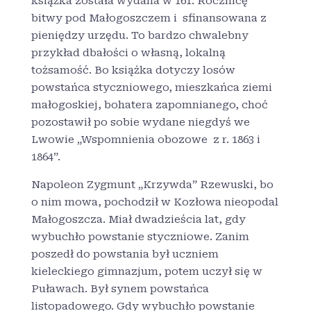
książka została wydana w 161. Rocznicę
bitwy pod Małogoszczem i sfinansowana z
pieniędzy urzędu. To bardzo chwalebny
przykład dbałości o własną, lokalną
tożsamość. Bo książka dotyczy losów
powstańca styczniowego, mieszkańca ziemi
małogoskiej, bohatera zapomnianego, choć
pozostawił po sobie wydane niegdyś we
Lwowie „Wspomnienia obozowe z r. 1863 i
1864”.
Napoleon Zygmunt „Krzywda” Rzewuski, bo
o nim mowa, pochodził w Kozłowa nieopodal
Małogoszcza. Miał dwadzieścia lat, gdy
wybuchło powstanie styczniowe. Zanim
poszedł do powstania był uczniem
kieleckiego gimnazjum, potem uczył się w
Puławach. Był synem powstańca
listopadowego. Gdy wybuchło powstanie