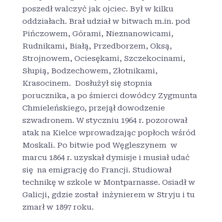
poszedł walczyć jak ojciec. Był w kilku
oddziałach. Brał udział w bitwach m.in. pod
Pińczowem, Górami, Nieznanowicami,
Rudnikami, Białą, Przedborzem, Oksą,
Strojnowem, Ociesękami, Szczekocinami,
Słupią, Bodzechowem, Złotnikami,
Krasocinem. Dosłużył się stopnia
porucznika, a po śmierci dowódcy Zygmunta
Chmieleńskiego, przejął dowodzenie
szwadronem. W styczniu 1964 r. pozorował
atak na Kielce wprowadzając popłoch wśród
Moskali. Po bitwie pod Węgleszynem w
marcu 1864 r. uzyskał dymisje i musiał udać
się na emigrację do Francji. Studiował
technikę w szkole w Montparnasse. Osiadł w
Galicji, gdzie został inżynierem w Stryju i tu
zmarł w 1897 roku.