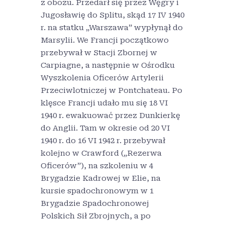
z obozu. Przedarł się przez Węgry i
Jugosławię do Splitu, skąd 17 IV 1940
r. na statku „Warszawa” wypłynął do
Marsylii. We Francji początkowo
przebywał w Stacji Zbornej w
Carpiagne, a następnie w Ośrodku
Wyszkolenia Oficerów Artylerii
Przeciwlotniczej w Pontchateau. Po
klęsce Francji udało mu się 18 VI
1940 r. ewakuować przez Dunkierkę
do Anglii. Tam w okresie od 20 VI
1940 r. do 16 VI 1942 r. przebywał
kolejno w Crawford („Rezerwa
Oficerów”), na szkoleniu w 4
Brygadzie Kadrowej w Elie, na
kursie spadochronowym w 1
Brygadzie Spadochronowej
Polskich Sił Zbrojnych, a po