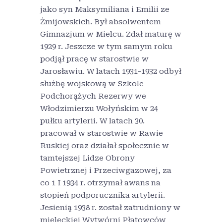
jako syn Maksymiliana i Emilii ze
Żmijowskich. Był absolwentem
Gimnazjum w Mielcu. Zdał maturę w
1929 r. Jeszcze w tym samym roku
podjął pracę w starostwie w
Jarosławiu. W latach 1931-1932 odbył
służbę wojskową w Szkole
Podchorążych Rezerwy we
Włodzimierzu Wołyńskim w 24
pułku artylerii. W latach 30.
pracował w starostwie w Rawie
Ruskiej oraz działał społecznie w
tamtejszej Lidze Obrony
Powietrznej i Przeciwgazowej, za
co 1 I 1934 r. otrzymał awans na
stopień podporucznika artylerii.
Jesienią 1938 r. został zatrudniony w
mieleckiej Wytwórni Płatowców