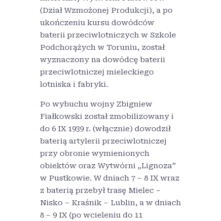
(Dział Wzmożonej Produkcji), a po
ukończeniu kursu dowódców
baterii przeciwlotniczych w Szkole
Podchorążych w Toruniu, został
wyznaczony na dowódcę baterii
przeciwlotniczej mieleckiego
lotniska i fabryki.
Po wybuchu wojny Zbigniew
Fiałkowski został zmobilizowany i
do 6 IX 1939 r. (włącznie) dowodził
baterią artylerii przeciwlotniczej
przy obronie wymienionych
obiektów oraz Wytwórni „Lignoza”
w Pustkowie. W dniach 7 – 8 IX wraz
z baterią przebył trasę Mielec –
Nisko – Kraśnik – Lublin, a w dniach
8 – 9 IX (po wcieleniu do 11