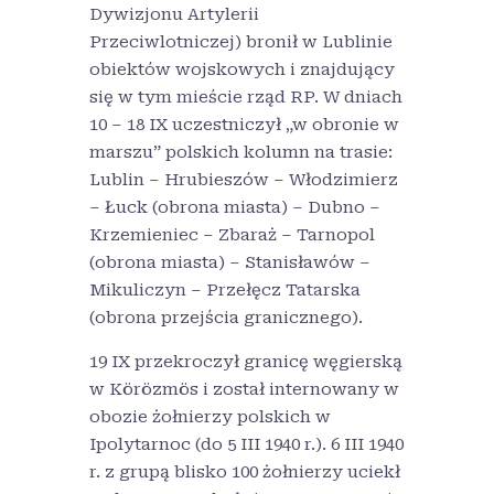
Dywizjonu Artylerii
Przeciwlotniczej) bronił w Lublinie
obiektów wojskowych i znajdujący
się w tym mieście rząd RP. W dniach
10 – 18 IX uczestniczył „w obronie w
marszu” polskich kolumn na trasie:
Lublin – Hrubieszów – Włodzimierz
– Łuck (obrona miasta) – Dubno –
Krzemieniec – Zbaraż – Tarnopol
(obrona miasta) – Stanisławów –
Mikuliczyn – Przełęcz Tatarska
(obrona przejścia granicznego).
19 IX przekroczył granicę węgierską
w Körözmös i został internowany w
obozie żołnierzy polskich w
Ipolytarnoc (do 5 III 1940 r.). 6 III 1940
r. z grupą blisko 100 żołnierzy uciekł