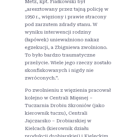
Metz, kpt. Fiałkowski był
„
aresztowany przez tajną policję w
1950 r., więziony i prawie stracony
pod zarzutem zdrady stanu. W
wyniku interwencji rodziny
(łapówek) unieważniono nakaz
egzekucji, a Zbigniewa zwolniono.
To było bardzo traumatyczne
przeżycie.
Wiele jego rzeczy zostało
skonfiskowanych i nigdy nie
zwróconych.”.
Po zwolnieniu z więzienia pracował
kolejno w Centrali Mięsnej –
Tuczarnia Drobiu Skroniów (jako
kierownik tuczu), Centrali
Jajczarsko – Drobiarskiej w
Kielcach (kierownik działu
produkcji drobiarskiej) i Kieleckim